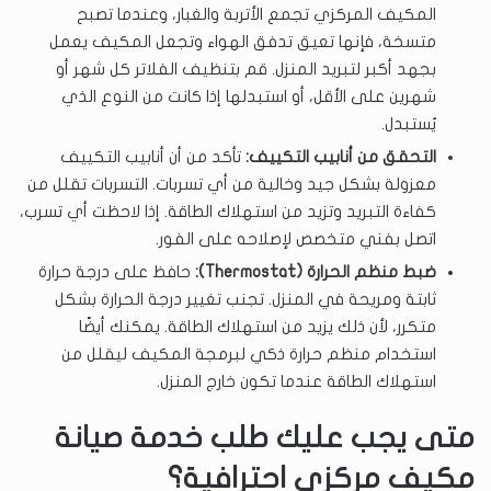
المكيف المركزي تجمع الأتربة والغبار، وعندما تصبح
متسخة، فإنها تعيق تدفق الهواء وتجعل المكيف يعمل
بجهد أكبر لتبريد المنزل. قم بتنظيف الفلاتر كل شهر أو
شهرين على الأقل، أو استبدلها إذا كانت من النوع الذي
يُستبدل.
التحقق من أنابيب التكييف:
تأكد من أن أنابيب التكييف
معزولة بشكل جيد وخالية من أي تسربات. التسربات تقلل من
كفاءة التبريد وتزيد من استهلاك الطاقة. إذا لاحظت أي تسرب،
اتصل بفني متخصص لإصلاحه على الفور.
ضبط منظم الحرارة (Thermostat):
حافظ على درجة حرارة
ثابتة ومريحة في المنزل. تجنب تغيير درجة الحرارة بشكل
متكرر، لأن ذلك يزيد من استهلاك الطاقة. يمكنك أيضًا
استخدام منظم حرارة ذكي لبرمجة المكيف ليقلل من
استهلاك الطاقة عندما تكون خارج المنزل.
متى يجب عليك طلب خدمة صيانة
مكيف مركزي احترافية؟