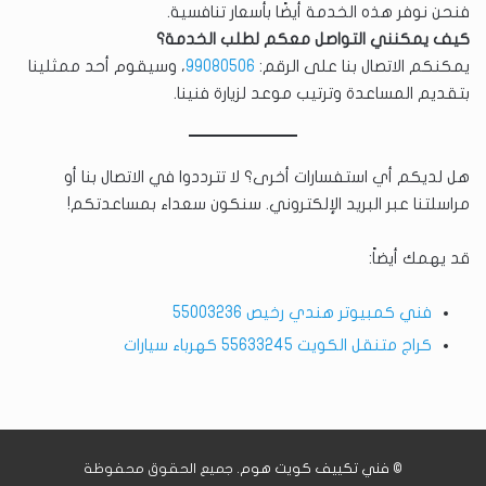
فنحن نوفر هذه الخدمة أيضًا بأسعار تنافسية.
كيف يمكنني التواصل معكم لطلب الخدمة؟
يمكنكم الاتصال بنا على الرقم:
99080506
، وسيقوم أحد ممثلينا
بتقديم المساعدة وترتيب موعد لزيارة فنينا.
هل لديكم أي استفسارات أخرى؟ لا تترددوا في الاتصال بنا أو
مراسلتنا عبر البريد الإلكتروني. سنكون سعداء بمساعدتكم!
قد يهمك أيضاً:
فني كمبيوتر هندي رخيص 55003236
كراج متنقل الكويت 55633245 كهرباء سيارات
©
فني تكييف كويت هوم
. جميع الحقوق محفوظة