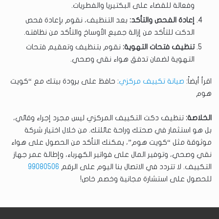
وفعالة للقضاء على البكتيريا والفطريات.
إعادة الفحص والتأكد:
بعد التنظيف، نقوم بإعادة فحص
الدكت للتأكد من إزالة جميع الأوساخ والتأكد من نظافته.
تنظيف فتحات التهوية:
نقوم بتنظيف وتعقيم فتحات
التهوية لضمان تدفق هواء نقي وصحي.
اقرأ أيضاً:
صيانة تكييف مركزي
: حافظ على برودة بيتك مع “كويت
هوم
الخلاصة:
تنظيف دكت التكييف المركزي ليس مجرد إجراء وقائي،
بل هو استثمار في صحتك وراحة عائلتك. من خلال اختيار شركة
موثوقة مثل “كويت هوم”، يمكنك التأكد من الحصول على هواء
نقي وصحي، وتوفير المال على فواتير الكهرباء، وإطالة عمر جهاز
التكييف. لا تتردد في الاتصال بنا اليوم على الرقم
99080506
للحصول على استشارة مجانية وخصم خاص!