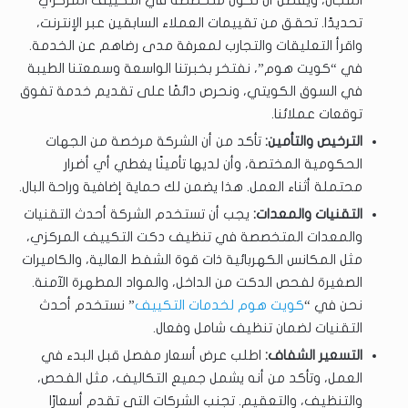
تحديدًا. تحقق من تقييمات العملاء السابقين عبر الإنترنت،
واقرأ التعليقات والتجارب لمعرفة مدى رضاهم عن الخدمة.
في “كويت هوم”، نفتخر بخبرتنا الواسعة وسمعتنا الطيبة
في السوق الكويتي، ونحرص دائمًا على تقديم خدمة تفوق
توقعات عملائنا.
الترخيص والتأمين:
تأكد من أن الشركة مرخصة من الجهات
الحكومية المختصة، وأن لديها تأمينًا يغطي أي أضرار
محتملة أثناء العمل. هذا يضمن لك حماية إضافية وراحة البال.
التقنيات والمعدات:
يجب أن تستخدم الشركة أحدث التقنيات
والمعدات المتخصصة في تنظيف دكت التكييف المركزي،
مثل المكانس الكهربائية ذات قوة الشفط العالية، والكاميرات
الصغيرة لفحص الدكت من الداخل، والمواد المطهرة الآمنة.
نحن في “
كويت هوم لخدمات التكييف
” نستخدم أحدث
التقنيات لضمان تنظيف شامل وفعال.
التسعير الشفاف:
اطلب عرض أسعار مفصل قبل البدء في
العمل، وتأكد من أنه يشمل جميع التكاليف، مثل الفحص،
والتنظيف، والتعقيم. تجنب الشركات التي تقدم أسعارًا