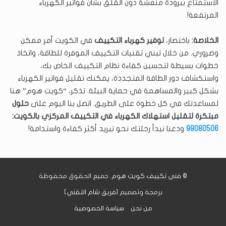
الاستمتاع ببرودة منعشة دون القلق بشأن فواتير الكهرباء
المرتفعة!
الخلاصة:
باختصار،
توفير كهرباء التكييف
في الكويت أمر ممكن
وضروري. من خلال تبني تقنيات التكييف الموفرة للطاقة، واتخاذ
خطوات بسيطة لتحسين كفاءة نظام التكييف الخاص بك،
واستكشاف دور الطاقة المتجددة، يمكنك تقليل فواتير الكهرباء
بشكل كبير والمساهمة في حماية البيئة. تذكر، “كويت هوم” هنا
لمساعدتك في كل خطوة على الطريق. اتصل بنا اليوم على
حلول
مبتكرة لتقليل استهلاك الكهرباء في التكييف المركزي بالكويت:
99080506
ودعنا نبدأ رحلتك نحو تبريد أكثر كفاءة واستدامة!
©
فني تكييف كويت هوم
. جميع الحقوق محفوظة
برمجة وتصميم [
فريق شام التقني
]
من نحن
سياسة الخصوصية