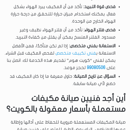
فحص قوة التبريد:
تأكد من أن المكيف يبرد الهواء بشكل
فعال. يمكنك استخدام ميزان حرارة للتحقق من درجة حرارة
الهواء الخارج من الوحدة.
فحص فلتر الهواء:
تأكد من أن فلتر الهواء نظيف وغير
مسدود. الفلتر المتسخ يمكن أن يقلل من كفاءة التبريد.
الاستعانة بفني متخصص:
إذا لم تكن متأكدًا، فمن الأفضل
الاستعانة ب
فني تكييف متخصص
لفحص المكيف قبل الشراء.
يمكن لفني “كويت هوم” تقديم هذه الخدمة لك. اتصل بنا
على
99080506
لحجز موعد.
السؤال عن تاريخ الصيانة:
حاول معرفة ما إذا كان المكيف قد
خضع لأي صيانة سابقة.
أين أجد فنيين صيانة مكيفات
مستعملة بأسعار معقولة بالكويت؟
صيانة المكيفات المستعملة ضرورية للحفاظ على أدائها وإطالة
عمرها الافتراضي. إليك بعض الطرق للعثور على فنيين صيانة