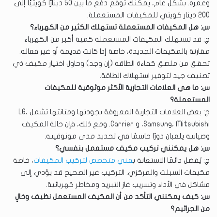
وعمره. بشكل عام، يمكنك توقع دفع ما بين 50 دينارًا كويتيًا إلى
200 دينار كويتي للمكيفات المستعملة.
س: هل المكيفات المستعملة تستهلك الكثير من الكهرباء؟
ج: قد تستهلك المكيفات المستعملة كمية أكبر من الكهرباء
مقارنة بالمكيفات الجديدة، خاصة إذا كانت قديمة أو غير فعالة.
تحقق من ملصق كفاءة الطاقة (إن وجد) وحاول اختيار مكيف ذي
تصنيف جيد لتوفير استهلاك الطاقة.
س: ما هي العلامات التجارية الأكثر موثوقية للمكيفات
المستعملة؟
ج: بعض العلامات التجارية المعروفة بجودتها ومتانتها تشمل LG،
Samsung، Mitsubishi، و Carrier. ومع ذلك، فإن حالة المكيف
وصيانته يلعبان دورًا حاسمًا في تحديد مدى موثوقيته.
س: هل يمكنني تركيب مكيف مستعمل بنفسي؟
ج: يُفضل دائمًا الاستعانة ب
فني متخصص لتركيب المكيفات
، خاصة
مكيفات السبلت والمركزي. التركيب غير الصحيح قد يؤدي إلى
مشاكل في الأداء وتسريب غاز التبريد ومخاطر كهربائية.
س: كيف يمكنني التأكد من أن المكيف المستعمل نظيف وخالٍ
من الجراثيم؟